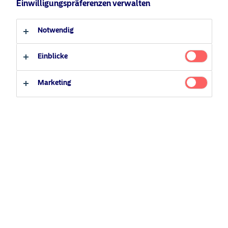
Einwilligungspräferenzen verwalten
Anleger-Typ
Notwendig
Qualifizierter Anleger
Nicht-qualifizierter Anleger
Einblicke
Marketing
Pressemitteilungen