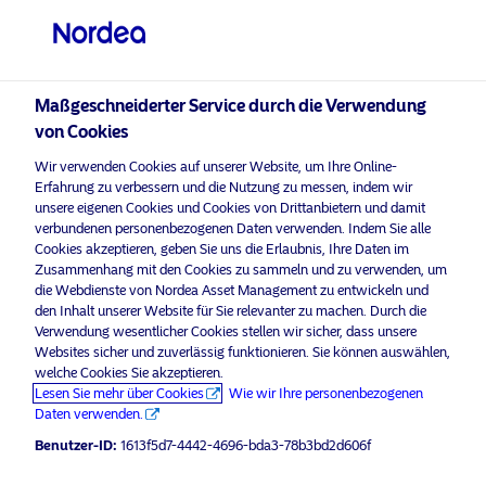
Nicht-qualifizierter Anleger
visit NordeaAssetManagement.com
Maßgeschneiderter Service durch die Verwendung
von Cookies
Wir verwenden Cookies auf unserer Website, um Ihre Online-
Bitte wählen Sie Ihr Anlegerprofil
Erfahrung zu verbessern und die Nutzung zu messen, indem wir
unsere eigenen Cookies und Cookies von Drittanbietern und damit
aus
verbundenen personenbezogenen Daten verwenden. Indem Sie alle
Cookies akzeptieren, geben Sie uns die Erlaubnis, Ihre Daten im
Land
Zusammenhang mit den Cookies zu sammeln und zu verwenden, um
die Webdienste von Nordea Asset Management zu entwickeln und
Schweiz
den Inhalt unserer Website für Sie relevanter zu machen. Durch die
Verwendung wesentlicher Cookies stellen wir sicher, dass unsere
Websites sicher und zuverlässig funktionieren. Sie können auswählen,
welche Cookies Sie akzeptieren.
Sprache
Lesen Sie mehr über Cookies
Wie wir Ihre personenbezogenen
Daten verwenden.
Deutsch
Benutzer-ID:
1613f5d7-4442-4696-bda3-78b3bd2d606f