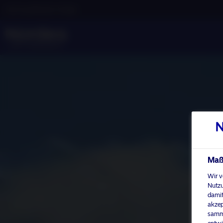
Nicht-qualifizierter Anleger
Maßg
Wir v
Nutzu
damit
akzep
samme