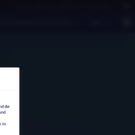
Careers
Contact us
NAM Global
Nordea Group
ntwortungsbewusste Investments
News
nd die
 und
s zu