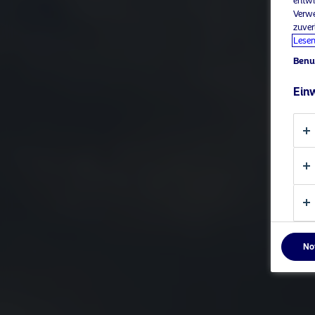
entwi
Verwe
zuver
Lesen
Benu
Einw
No