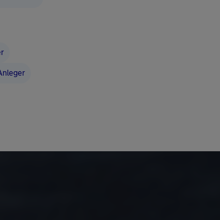
er
 Anleger