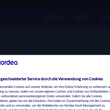
Über uns
Fonds
Vera
eschneiderter Service durch die Verwendung von Cookies
erwenden Cookies auf unserer Website, um Ihre Online-Erfahrung zu verbessern u
ng zu messen, indem wir unsere eigenen Cookies und Cookies von Drittanbietern
 verbundenen personenbezogenen Daten verwenden. Indem Sie alle Cookies
tieren, geben Sie uns die Erlaubnis, Ihre Daten im Zusammenhang mit den Cookie
ln und zu verwenden, um die Webdienste von Nordea Asset Management zu