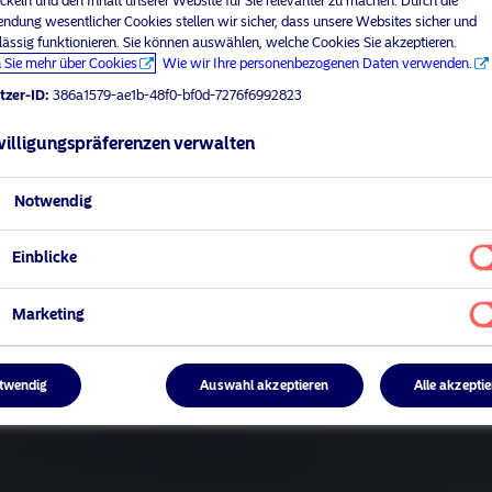
ckeln und den Inhalt unserer Website für Sie relevanter zu machen. Durch die
ndung wesentlicher Cookies stellen wir sicher, dass unsere Websites sicher und
lässig funktionieren. Sie können auswählen, welche Cookies Sie akzeptieren.
 Sie mehr über Cookies
Wie wir Ihre personenbezogenen Daten verwenden.
tzer-ID:
386a1579-ae1b-48f0-bf0d-7276f6992823
illigungspräferenzen verwalten
Notwendig
Einblicke
Marketing
twendig
Auswahl akzeptieren
Alle akzepti