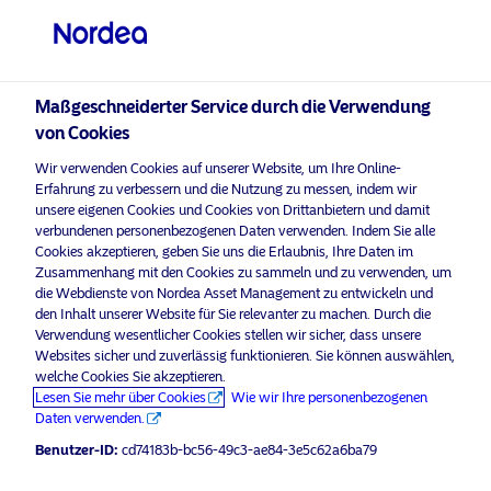
Nicht-qualifizierter Anleger
visit NordeaAssetManagement.com
Maßgeschneiderter Service durch die Verwendung
von Cookies
Bitte wählen Sie Ihr Anlegerprofil
Wir verwenden Cookies auf unserer Website, um Ihre Online-
aus
Erfahrung zu verbessern und die Nutzung zu messen, indem wir
unsere eigenen Cookies und Cookies von Drittanbietern und damit
Land
verbundenen personenbezogenen Daten verwenden. Indem Sie alle
Nordea Asset Management ist einer der größten Asset
Cookies akzeptieren, geben Sie uns die Erlaubnis, Ihre Daten im
Manager in den nordischen Ländern und verfügt über
Zusammenhang mit den Cookies zu sammeln und zu verwenden, um
Schweiz
eine globale Präsenz in Europa, Amerika und Asien.
die Webdienste von Nordea Asset Management zu entwickeln und
den Inhalt unserer Website für Sie relevanter zu machen. Durch die
Verwendung wesentlicher Cookies stellen wir sicher, dass unsere
Risikohinweise
Sprache
Websites sicher und zuverlässig funktionieren. Sie können auswählen,
welche Cookies Sie akzeptieren.
Lesen Sie mehr über Cookies
Wie wir Ihre personenbezogenen
Deutsch
Home
Nutzungsbedingungen
Daten verwenden.
Über uns
Datenschutzerklärung
Benutzer-ID:
cd74183b-bc56-49c3-ae84-3e5c62a6ba79
Anleger-Typ
Fonds
Cookie-Richtlinien