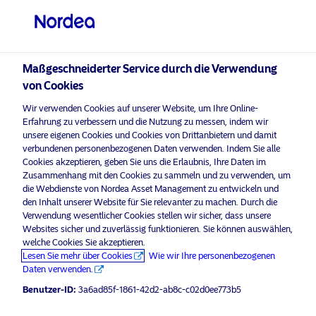
Nicht-qualifizierter Anleger
visit NordeaAssetManagement.com
Maßgeschneiderter Service durch die Verwendung
von Cookies
Bitte wählen Sie Ihr Anlegerprofil
Wir verwenden Cookies auf unserer Website, um Ihre Online-
aus
Erfahrung zu verbessern und die Nutzung zu messen, indem wir
unsere eigenen Cookies und Cookies von Drittanbietern und damit
Land
verbundenen personenbezogenen Daten verwenden. Indem Sie alle
Nordea Asset Management ist einer der größten Asset
Cookies akzeptieren, geben Sie uns die Erlaubnis, Ihre Daten im
Manager in den nordischen Ländern und verfügt über
Zusammenhang mit den Cookies zu sammeln und zu verwenden, um
Schweiz
eine globale Präsenz in Europa, Amerika und Asien.
die Webdienste von Nordea Asset Management zu entwickeln und
den Inhalt unserer Website für Sie relevanter zu machen. Durch die
Verwendung wesentlicher Cookies stellen wir sicher, dass unsere
Risikohinweise
Sprache
Websites sicher und zuverlässig funktionieren. Sie können auswählen,
welche Cookies Sie akzeptieren.
Lesen Sie mehr über Cookies
Wie wir Ihre personenbezogenen
Deutsch
Home
Nutzungsbedingungen
Daten verwenden.
Über uns
Datenschutzerklärung
Benutzer-ID:
3a6ad85f-1861-42d2-ab8c-c02d0ee773b5
Anleger-Typ
Fonds
Cookie-Richtlinien