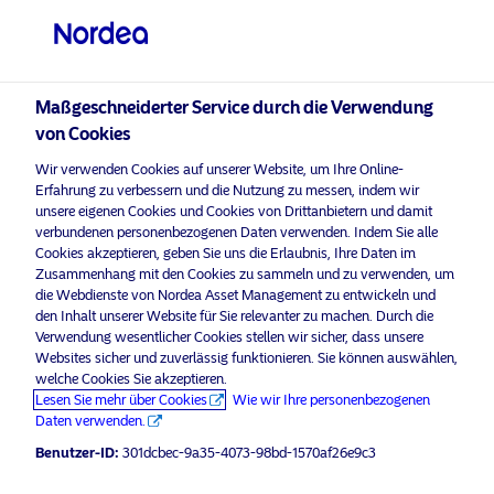
Nicht-qualifizierter Anleger
visit NordeaAssetManagement.com
Maßgeschneiderter Service durch die Verwendung
von Cookies
Bitte wählen Sie Ihr Anlegerprofil
Wir verwenden Cookies auf unserer Website, um Ihre Online-
aus
Erfahrung zu verbessern und die Nutzung zu messen, indem wir
unsere eigenen Cookies und Cookies von Drittanbietern und damit
Land
verbundenen personenbezogenen Daten verwenden. Indem Sie alle
Nordea Asset Management ist einer der größten Asset
Cookies akzeptieren, geben Sie uns die Erlaubnis, Ihre Daten im
Manager in den nordischen Ländern und verfügt über
Zusammenhang mit den Cookies zu sammeln und zu verwenden, um
Schweiz
eine globale Präsenz in Europa, Amerika und Asien.
die Webdienste von Nordea Asset Management zu entwickeln und
den Inhalt unserer Website für Sie relevanter zu machen. Durch die
Verwendung wesentlicher Cookies stellen wir sicher, dass unsere
Risikohinweise
Sprache
Websites sicher und zuverlässig funktionieren. Sie können auswählen,
welche Cookies Sie akzeptieren.
Lesen Sie mehr über Cookies
Wie wir Ihre personenbezogenen
Deutsch
Home
Nutzungsbedingungen
Daten verwenden.
Über uns
Datenschutzerklärung
Benutzer-ID:
301dcbec-9a35-4073-98bd-1570af26e9c3
Anleger-Typ
Fonds
Cookie-Richtlinien