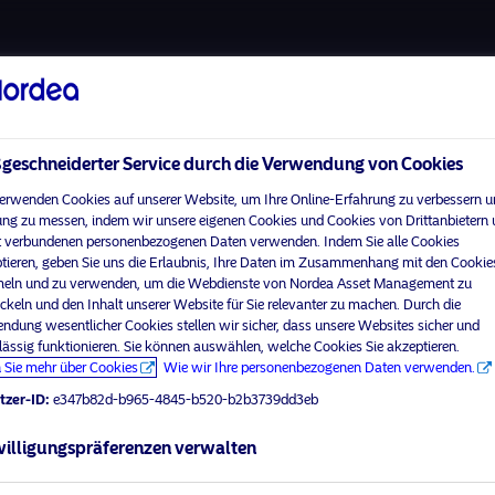
Über uns
Fonds
Vera
eschneiderter Service durch die Verwendung von Cookies
erwenden Cookies auf unserer Website, um Ihre Online-Erfahrung zu verbessern u
ng zu messen, indem wir unsere eigenen Cookies und Cookies von Drittanbietern
 verbundenen personenbezogenen Daten verwenden. Indem Sie alle Cookies
Home
Nutzungsbedingungen
tieren, geben Sie uns die Erlaubnis, Ihre Daten im Zusammenhang mit den Cookie
visit No
Über uns
Datenschutzerklärung
ln und zu verwenden, um die Webdienste von Nordea Asset Management zu
ckeln und den Inhalt unserer Website für Sie relevanter zu machen. Durch die
Fonds
Cookie-Richtlinien
ndung wesentlicher Cookies stellen wir sicher, dass unsere Websites sicher und
Ihr Anlegerprofil aus
Verantwortungsbewusste
Zugänglichkeit
lässig funktionieren. Sie können auswählen, welche Cookies Sie akzeptieren.
Investments
 Sie mehr über Cookies
Wie wir Ihre personenbezogenen Daten verwenden.
Sitemap
News
tzer-ID:
e347b82d-b965-4845-b520-b2b3739dd3eb
Kontakt
illigungspräferenzen verwalten