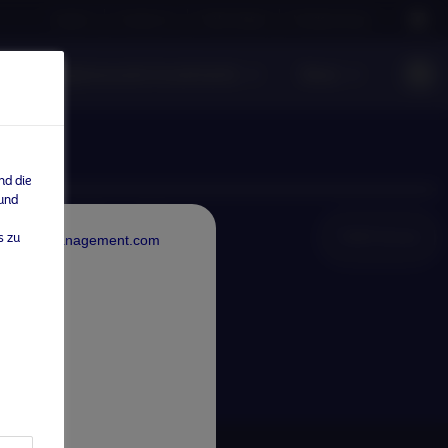
Careers
Contact us
NAM Global
Nordea Group
ntwortungsbewusste Investments
News
nd die
 und
NAM Global
s zu
rdeaAssetManagement.com