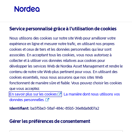
Investisseur non qualifié
visit NordeaAssetManagement.com
Service personnalisé grâce à l'utilisation de cookies
Nous utilisons des cookies sur notre site Web pour améliorer votre
expérience en ligne et mesurer notre trafic, en utilisant nos propres
cookies et ceux de tiers et les données personnelles qui leur sont
Veuillez sélectionner le type
associées. En acceptant tous les cookies, vous nous autorisez à
collecter et à utiliser vos données relatives aux cookies pour
d’investisseur auquel vous
développer les services Web de Nordea Asset Management et rendre le
appartenez
contenu de notre site Web plus pertinent pour vous. En utilisant des
cookies essentiels, nous nous assurons que nos sites Web
Support commercial
Pays
fonctionnent de manière sûre et fiable. Vous pouvez choisir les cookies
que vous acceptez.
Nordea Asset Management
En savoir plus sur les cookies
La manière dont nous utilisons vos
Suisse
remporte le prix PRI 2024 pour son
données personnelles.
engagement sur les émissions de
Identifiant:
ba5f5be3-58af-484c-85b5-36e8da8d07a2
méthane
Langue
Gérer les préférences de consentement
9 octobre 2024
Communiqués de presse
Français