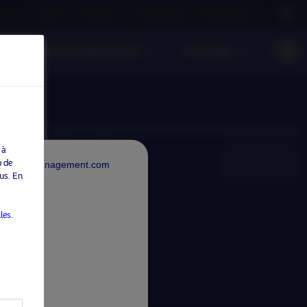
Careers
Contact us
NAM Global
Nordea Group
Investissement Responsable
Actualités
 à
NAM Global
b de
rdeaAssetManagement.com
us. En
les.