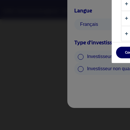
Langue
©2026 –Nordea Asset Management – tous droits réservés.
Français
Type d'investisseur
Co
Investisseur qualifié
Investisseur non qual