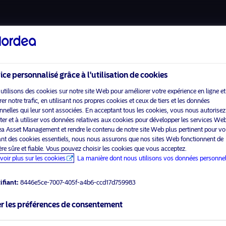
A propos de nous
Fonds
ice personnalisé grâce à l'utilisation de cookies
utilisons des cookies sur notre site Web pour améliorer votre expérience en ligne et
r notre trafic, en utilisant nos propres cookies et ceux de tiers et les données
nnelles qui leur sont associées. En acceptant tous les cookies, vous nous autorisez
Accueil
Conditions générales
cter et à utiliser vos données relatives aux cookies pour développer les services We
visit No
À propos de Nordea Asset
Politique de confidentialité
a Asset Management et rendre le contenu de notre site Web plus pertinent pour vo
Management
des données
sant des cookies essentiels, nous nous assurons que nos sites Web fonctionnent de
re sûre et fiable. Vous pouvez choisir les cookies que vous acceptez.
Fonds
Politique relative aux
ner le type d’investisseur
voir plus sur les cookies
La manière dont nous utilisons vos données personnel
cookies
rtenez
Investissement
Responsable
Accessibilité
ifiant:
8446e5ce-7007-405f-a4b6-ccd17d759983
Actualités
Sitemap
r les préférences de consentement
Nous contacter