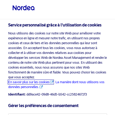
Investisseur non qualifié
visit NordeaAssetManagement.com
Service personnalisé grâce à l'utilisation de cookies
Nous utilisons des cookies sur notre site Web pour améliorer votre
Veuillez sélectionner le type
expérience en ligne et mesurer notre trafic, en utilisant nos propres
d’investisseur auquel vous
cookies et ceux de tiers et les données personnelles qui leur sont
associées. En acceptant tous les cookies, vous nous autorisez à
appartenez
collecter et à utiliser vos données relatives aux cookies pour
Nordea
Asset Management est l’un des plus grands
développer les services Web de Nordea Asset Management et rendre le
Pays
contenu de notre site Web plus pertinent pour vous. En utilisant des
gestionnaires d’actifs dans les pays nordiques avec
cookies essentiels, nous nous assurons que nos sites Web
une présence mondiale en Europe, en Amérique et en
Suisse
fonctionnent de manière sûre et fiable. Vous pouvez choisir les cookies
Asie.
que vous acceptez.
En savoir plus sur les cookies
La manière dont nous utilisons vos
Information risques
données personnelles.
Langue
Identifiant:
dd9ace42-09d8-46d5-b542-cc25824672f3
Français
Accueil
Conditions générales
Gérer les préférences de consentement
À propos de Nordea Asset
Politique de
Management