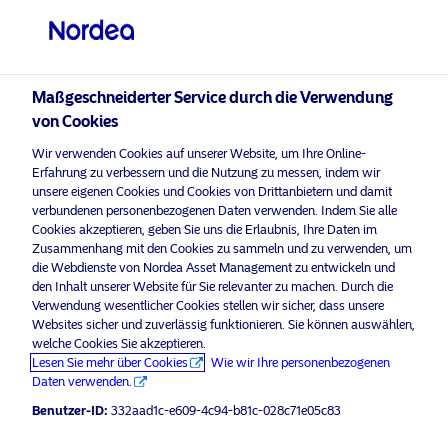
Qualifizierter Anleger
visit NordeaAssetManagement.com
Maßgeschneiderter Service durch die Verwendung
von Cookies
Bitte wählen Sie Ihr Anlegerprofil
Wir verwenden Cookies auf unserer Website, um Ihre Online-
aus
Erfahrung zu verbessern und die Nutzung zu messen, indem wir
unsere eigenen Cookies und Cookies von Drittanbietern und damit
verbundenen personenbezogenen Daten verwenden. Indem Sie alle
Land
Cookies akzeptieren, geben Sie uns die Erlaubnis, Ihre Daten im
Zusammenhang mit den Cookies zu sammeln und zu verwenden, um
Schweiz
die Webdienste von Nordea Asset Management zu entwickeln und
den Inhalt unserer Website für Sie relevanter zu machen. Durch die
Verwendung wesentlicher Cookies stellen wir sicher, dass unsere
Websites sicher und zuverlässig funktionieren. Sie können auswählen,
Sprache
welche Cookies Sie akzeptieren.
Lesen Sie mehr über Cookies
Wie wir Ihre personenbezogenen
Deutsch
Daten verwenden.
Benutzer-ID:
332aad1c-e609-4c94-b81c-028c71e05c83
Anleger-Typ