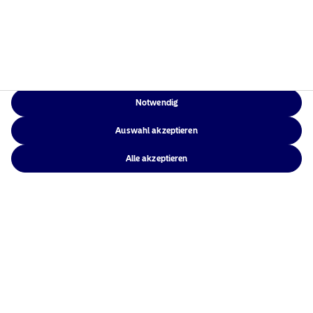
Notwendig
Nordea Asset Management ist einer der größten Asset
Auswahl akzeptieren
Manager in den nordischen Ländern und verfügt über
eine globale Präsenz in Europa, Amerika und Asien.
Alle akzeptieren
Risikohinweise
Home
Nutzungsbedingungen
Über uns
Datenschutzerklärung
Fonds
Cookie-Richtlinien
Verantwortungsbewusste
Zugänglichkeit
Investments
Sitemap