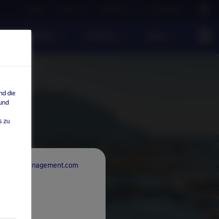
Careers
Contact us
NAM Global
Nordea Group
te Investments
Einblicke
News
nd die
 und
s zu
rdeaAssetManagement.com