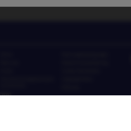
Home
Nutzungsbedingungen
Über uns
Datenschutzerklärung
Fonds
Cookie-Richtlinien
Verantwortungsbewusste
Zugänglichkeit
Investments
Sitemap
News
Kontakt