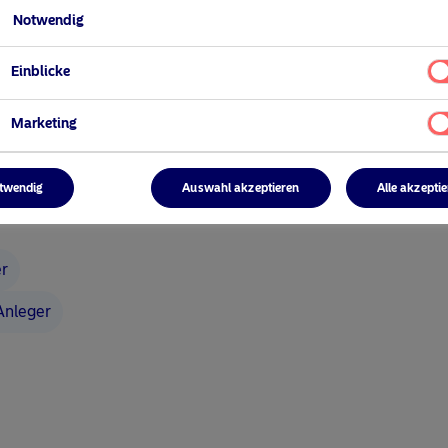
Notwendig
Einblicke
Marketing
twendig
Auswahl akzeptieren
Alle akzepti
er
 Anleger
wingen konservative Anleger zum Umdenken