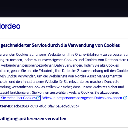
Über uns
Fonds
Verantwortungsbewuss
eschneiderter Service durch die Verwendung von Cookies
erwenden Cookies auf unserer Website, um Ihre Online-Erfahrung zu verbessern u
ng zu messen, indem wir unsere eigenen Cookies und Cookies von Drittanbietern
 verbundenen personenbezogenen Daten verwenden. Indem Sie alle Cookies
tieren, geben Sie uns die Erlaubnis, Ihre Daten im Zusammenhang mit den Cookie
ln und zu verwenden, um die Webdienste von Nordea Asset Management zu
ckeln und den Inhalt unserer Website für Sie relevanter zu machen. Durch die
ndung wesentlicher Cookies stellen wir sicher, dass unsere Websites sicher und
lässig funktionieren. Sie können auswählen, welche Cookies Sie akzeptieren.
visit No
 Sie mehr über Cookies
Wie wir Ihre personenbezogenen Daten verwenden.
tzer-ID:
ecb428e3-d010-4f0d-8fa7-6a5ed9d593b7
Ihr Anlegerprofil aus
illigungspräferenzen verwalten