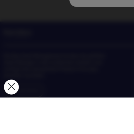
Nordea Asset Management ist einer der größten
Asset Manager in den nordischen Ländern und
verfügt über eine globale Präsenz in Europa,
Amerika und Asien.
Risikohinweise
©2026 – Nordea Asset Management – alle Rechte vorbehalten