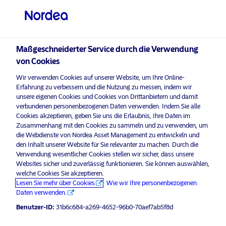
Qualifizierter Anleger
visit NordeaAssetManagement.com
Maßgeschneiderter Service durch die Verwendung
von Cookies
Bitte wählen Sie Ihr Anlegerprofil
Wir verwenden Cookies auf unserer Website, um Ihre Online-
aus
Erfahrung zu verbessern und die Nutzung zu messen, indem wir
unsere eigenen Cookies und Cookies von Drittanbietern und damit
verbundenen personenbezogenen Daten verwenden. Indem Sie alle
Land
Cookies akzeptieren, geben Sie uns die Erlaubnis, Ihre Daten im
Zusammenhang mit den Cookies zu sammeln und zu verwenden, um
Schweiz
die Webdienste von Nordea Asset Management zu entwickeln und
den Inhalt unserer Website für Sie relevanter zu machen. Durch die
Verwendung wesentlicher Cookies stellen wir sicher, dass unsere
Websites sicher und zuverlässig funktionieren. Sie können auswählen,
Sprache
welche Cookies Sie akzeptieren.
Lesen Sie mehr über Cookies
Wie wir Ihre personenbezogenen
Deutsch
Daten verwenden.
Benutzer-ID:
31b6c684-a269-4652-96b0-70aef7ab5f8d
Anleger-Typ