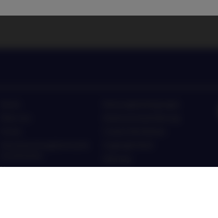
Home
Nutzungsbedingungen
Über uns
Datenschutzerklärung
Fonds
Cookie-Richtlinien
Verantwortungsbewusste
Zugänglichkeit
Investments
Sitemap
News
Kontakt