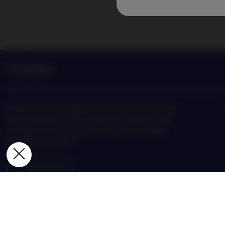
Nordea Asset Management ist einer der größten
Asset Manager in den nordischen Ländern und
verfügt über eine globale Präsenz in Europa,
Amerika und Asien.
Risikohinweise