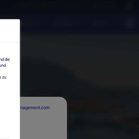
Careers
Contact us
NAM Global
Nordea Group
te Investments
Einblicke
News
nd die
 und
s zu
rdeaAssetManagement.com