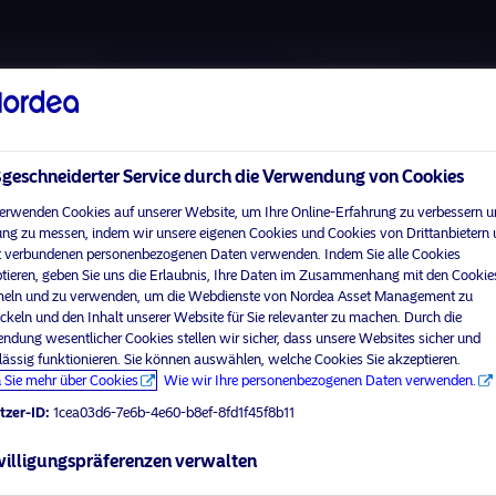
Über uns
Fonds
Verantwortungsbewuss
eschneiderter Service durch die Verwendung von Cookies
erwenden Cookies auf unserer Website, um Ihre Online-Erfahrung zu verbessern u
ng zu messen, indem wir unsere eigenen Cookies und Cookies von Drittanbietern
 verbundenen personenbezogenen Daten verwenden. Indem Sie alle Cookies
tieren, geben Sie uns die Erlaubnis, Ihre Daten im Zusammenhang mit den Cookie
ln und zu verwenden, um die Webdienste von Nordea Asset Management zu
ckeln und den Inhalt unserer Website für Sie relevanter zu machen. Durch die
ndung wesentlicher Cookies stellen wir sicher, dass unsere Websites sicher und
lässig funktionieren. Sie können auswählen, welche Cookies Sie akzeptieren.
 Sie mehr über Cookies
Wie wir Ihre personenbezogenen Daten verwenden.
visit No
tzer-ID:
1cea03d6-7e6b-4e60-b8ef-8fd1f45f8b11
Ihr Anlegerprofil aus
illigungspräferenzen verwalten