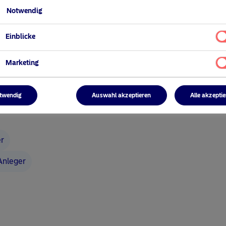
Notwendig
Einblicke
Marketing
twendig
Auswahl akzeptieren
Alle akzepti
er
 Anleger
n hat Covid-19 auf den Bereich Global Listed