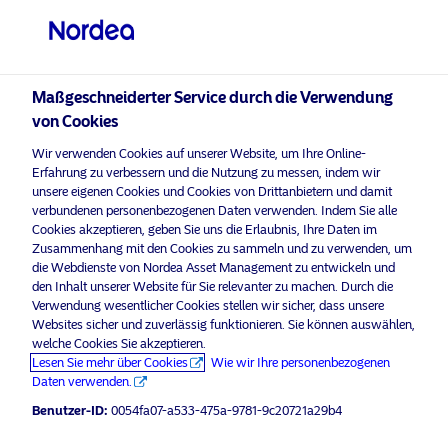
Qualifizierter Anleger
visit NordeaAssetManagement.com
Maßgeschneiderter Service durch die Verwendung
von Cookies
Bitte wählen Sie Ihr Anlegerprofil
Wir verwenden Cookies auf unserer Website, um Ihre Online-
aus
Erfahrung zu verbessern und die Nutzung zu messen, indem wir
unsere eigenen Cookies und Cookies von Drittanbietern und damit
Land
verbundenen personenbezogenen Daten verwenden. Indem Sie alle
Cookies akzeptieren, geben Sie uns die Erlaubnis, Ihre Daten im
Zusammenhang mit den Cookies zu sammeln und zu verwenden, um
Schweiz
die Webdienste von Nordea Asset Management zu entwickeln und
den Inhalt unserer Website für Sie relevanter zu machen. Durch die
Verwendung wesentlicher Cookies stellen wir sicher, dass unsere
Sprache
Websites sicher und zuverlässig funktionieren. Sie können auswählen,
welche Cookies Sie akzeptieren.
Lesen Sie mehr über Cookies
Wie wir Ihre personenbezogenen
Deutsch
Daten verwenden.
Benutzer-ID:
0054fa07-a533-475a-9781-9c20721a29b4
Anleger-Typ