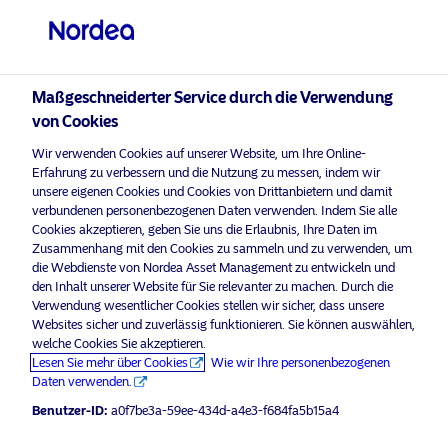
Qualifizierter Anleger
visit NordeaAssetManagement.com
Maßgeschneiderter Service durch die Verwendung
von Cookies
Bitte wählen Sie Ihr Anlegerprofil
Wir verwenden Cookies auf unserer Website, um Ihre Online-
aus
Erfahrung zu verbessern und die Nutzung zu messen, indem wir
unsere eigenen Cookies und Cookies von Drittanbietern und damit
Land
verbundenen personenbezogenen Daten verwenden. Indem Sie alle
Cookies akzeptieren, geben Sie uns die Erlaubnis, Ihre Daten im
Zusammenhang mit den Cookies zu sammeln und zu verwenden, um
Schweiz
die Webdienste von Nordea Asset Management zu entwickeln und
den Inhalt unserer Website für Sie relevanter zu machen. Durch die
Verwendung wesentlicher Cookies stellen wir sicher, dass unsere
Sprache
Websites sicher und zuverlässig funktionieren. Sie können auswählen,
welche Cookies Sie akzeptieren.
Lesen Sie mehr über Cookies
Wie wir Ihre personenbezogenen
Deutsch
Daten verwenden.
Benutzer-ID:
a0f7be3a-59ee-434d-a4e3-f684fa5b15a4
Anleger-Typ