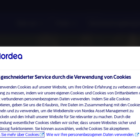
Über uns
Fonds
Verantwortungsbewuss
eschneiderter Service durch die Verwendung von Cookies
erwenden Cookies auf unserer Website, um Ihre Online-Erfahrung zu verbessern u
ng zu messen, indem wir unsere eigenen Cookies und Cookies von Drittanbietern
 verbundenen personenbezogenen Daten verwenden. Indem Sie alle Cookies
tieren, geben Sie uns die Erlaubnis, Ihre Daten im Zusammenhang mit den Cookie
ln und zu verwenden, um die Webdienste von Nordea Asset Management zu
ckeln und den Inhalt unserer Website für Sie relevanter zu machen. Durch die
ndung wesentlicher Cookies stellen wir sicher, dass unsere Websites sicher und
lässig funktionieren. Sie können auswählen, welche Cookies Sie akzeptieren.
 Sie mehr über Cookies
Wie wir Ihre personenbezogenen Daten verwenden.