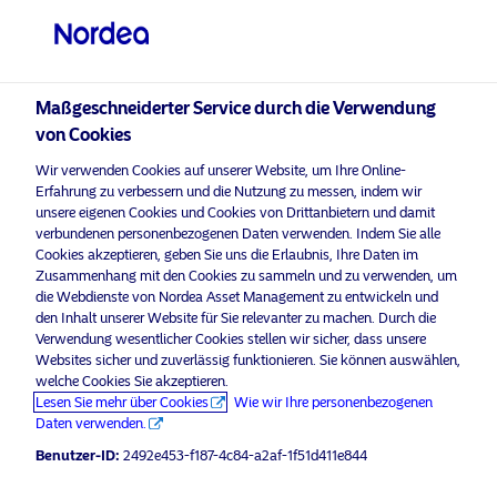
Qualifizierter Anleger
Maßgeschneiderter Service durch die Verwendung
von Cookies
visit NordeaAssetManagement.com
Wir verwenden Cookies auf unserer Website, um Ihre Online-
Erfahrung zu verbessern und die Nutzung zu messen, indem wir
unsere eigenen Cookies und Cookies von Drittanbietern und damit
verbundenen personenbezogenen Daten verwenden. Indem Sie alle
Bitte wählen Sie Ihr Anlegerprofil
Cookies akzeptieren, geben Sie uns die Erlaubnis, Ihre Daten im
aus
Zusammenhang mit den Cookies zu sammeln und zu verwenden, um
die Webdienste von Nordea Asset Management zu entwickeln und
Werbematerial
den Inhalt unserer Website für Sie relevanter zu machen. Durch die
Land
Der wachsende Fokus auf
Verwendung wesentlicher Cookies stellen wir sicher, dass unsere
Websites sicher und zuverlässig funktionieren. Sie können auswählen,
Greenwashing macht das
Schweiz
welche Cookies Sie akzeptieren.
Kommunizieren von Engagement-
Lesen Sie mehr über Cookies
Wie wir Ihre personenbezogenen
Bemühungen so wichtig
Daten verwenden.
Sprache
Benutzer-ID:
2492e453-f187-4c84-a2af-1f51d411e844
6 Dezember 2022
Einblicke