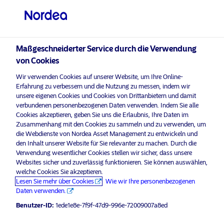
Qualifizierter Anleger
visit NordeaAssetManagement.com
Maßgeschneiderter Service durch die Verwendung
von Cookies
Nordea Asset Management
Wir verwenden Cookies auf unserer Website, um Ihre Online-
Erfahrung zu verbessern und die Nutzung zu messen, indem wir
Bitte wählen Sie Ihr Anlegerprofil
unsere eigenen Cookies und Cookies von Drittanbietern und damit
aus
verbundenen personenbezogenen Daten verwenden. Indem Sie alle
Bitte
aktivieren Sie Marketing-Cookies
, um diesen Inhalt anzuhö
Cookies akzeptieren, geben Sie uns die Erlaubnis, Ihre Daten im
Land
Zusammenhang mit den Cookies zu sammeln und zu verwenden, um
die Webdienste von Nordea Asset Management zu entwickeln und
den Inhalt unserer Website für Sie relevanter zu machen. Durch die
Schweiz
Verwendung wesentlicher Cookies stellen wir sicher, dass unsere
Websites sicher und zuverlässig funktionieren. Sie können auswählen,
welche Cookies Sie akzeptieren.
Interview with Thede Rüst, Head of
Sprache
Lesen Sie mehr über Cookies
Wie wir Ihre personenbezogenen
Emerging Markets Debt at Nordea
Daten verwenden.
Asset Management
Deutsch
Benutzer-ID:
1ede1e8e-7f9f-47d9-996e-72009007a8ed