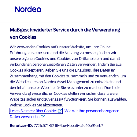
Qualifizierter Anleger
visit NordeaAssetManagement.com
Maßgeschneiderter Service durch die Verwendung
von Cookies
Nordea Asset Management
Wir verwenden Cookies auf unserer Website, um Ihre Online-
Erfahrung zu verbessern und die Nutzung zu messen, indem wir
Bitte wählen Sie Ihr Anlegerprofil
unsere eigenen Cookies und Cookies von Drittanbietern und damit
aus
verbundenen personenbezogenen Daten verwenden. Indem Sie alle
Bitte
aktivieren Sie Marketing-Cookies
, um diesen Inhalt anzuhö
Cookies akzeptieren, geben Sie uns die Erlaubnis, Ihre Daten im
Land
Zusammenhang mit den Cookies zu sammeln und zu verwenden, um
die Webdienste von Nordea Asset Management zu entwickeln und
den Inhalt unserer Website für Sie relevanter zu machen. Durch die
Schweiz
Verwendung wesentlicher Cookies stellen wir sicher, dass unsere
Websites sicher und zuverlässig funktionieren. Sie können auswählen,
welche Cookies Sie akzeptieren.
Morning Espresso with Henrik Stille
Sprache
Lesen Sie mehr über Cookies
Wie wir Ihre personenbezogenen
– 12.08.2020 – For professional
Daten verwenden.
investors only
Deutsch
Benutzer-ID:
772fc574-5218-4ae4-bba6-c5c40b91eeb7