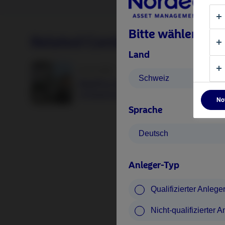
Bitte wählen Sie 
Related Content
Land
25 Juni 2026
Schweiz
BetaPlus takes its next step. From equit
to fixed income
No
Sprache
Deutsch
Anleger-Typ
Qualifizierter Anlege
Nicht-qualifizierter A