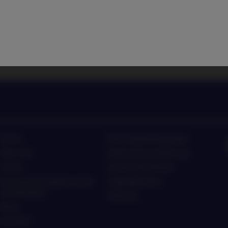
nlagetrends von Nordea Asset
Hören Sie sich die Neuig
Home
Nutzungsbedingungen
Über uns
Datenschutzerklärung
Fonds
Cookie-Richtlinien
Verantwortungsbewusste
Zugänglichkeit
Investments
Sitemap
News
Kontakt