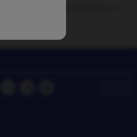
keiten und Einblicke von Nordea Asset Management zu den
neuesten Anlagetrends an
NAM Global