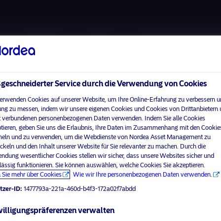
Über uns
Fonds
Verantwortungsbewuss
eschneiderter Service durch die Verwendung von Cookies
erwenden Cookies auf unserer Website, um Ihre Online-Erfahrung zu verbessern u
ng zu messen, indem wir unsere eigenen Cookies und Cookies von Drittanbietern
 verbundenen personenbezogenen Daten verwenden. Indem Sie alle Cookies
Bitte
aktivieren Sie Marketing-Cookies
, um diesen Inhalt anzuzei
tieren, geben Sie uns die Erlaubnis, Ihre Daten im Zusammenhang mit den Cookie
ln und zu verwenden, um die Webdienste von Nordea Asset Management zu
ckeln und den Inhalt unserer Website für Sie relevanter zu machen. Durch die
ndung wesentlicher Cookies stellen wir sicher, dass unsere Websites sicher und
lässig funktionieren. Sie können auswählen, welche Cookies Sie akzeptieren.
& Rates: Where do we go fro
 Sie mehr über Cookies
Wie wir Ihre personenbezogenen Daten verwenden.
tzer-ID:
1477793a-221a-460d-b4f3-172a02f7abdd
illigungspräferenzen verwalten
visit No