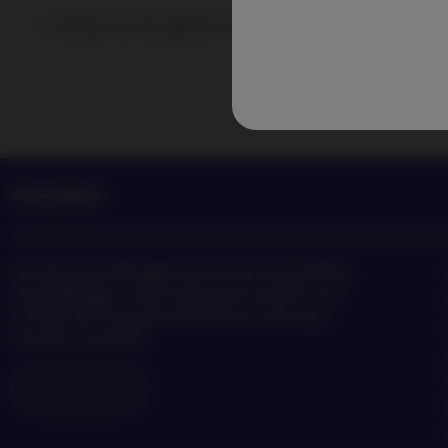
Verfolgen Sie Neuigkeiten und Einblicke in die neuesten A
Management
Nordea Asset Management ist einer der größten
Asset Manager in den nordischen Ländern und
verfügt über eine globale Präsenz in Europa,
Amerika und Asien.
Risikohinweise