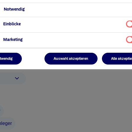
Notwendig
Ihr Anlegerprofil aus
Einblicke
Marketing
5 August 2024
y
Nordea’s Podcast – Investing In The
Future
twendig
Auswahl akzeptieren
Alle akzepti
Nordea Asset Management folge
r
nleger
LinkedIn
SoundCloud
Spo