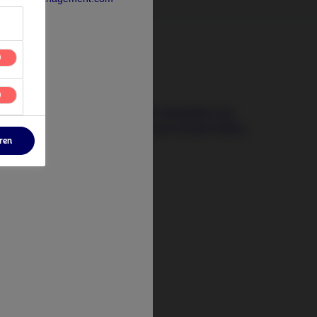
14 April 2026
Jenseits von Bargeld: Stabilität und
Ertrag generieren, wenn sichere Häfen
eren
wanken
n
tify