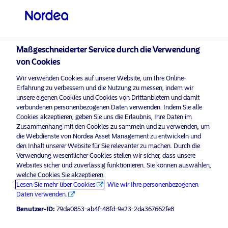
Qualifizierter Anleger
visit NordeaAssetManagement.com
Maßgeschneiderter Service durch die Verwendung
von Cookies
Nordea Asset Management
Wir verwenden Cookies auf unserer Website, um Ihre Online-
Erfahrung zu verbessern und die Nutzung zu messen, indem wir
Bitte wählen Sie Ihr Anlegerprofil
unsere eigenen Cookies und Cookies von Drittanbietern und damit
aus
verbundenen personenbezogenen Daten verwenden. Indem Sie alle
Bitte
aktivieren Sie Marketing-Cookies
, um diesen Inhalt anzuhö
Cookies akzeptieren, geben Sie uns die Erlaubnis, Ihre Daten im
Land
Zusammenhang mit den Cookies zu sammeln und zu verwenden, um
die Webdienste von Nordea Asset Management zu entwickeln und
den Inhalt unserer Website für Sie relevanter zu machen. Durch die
Schweiz
Verwendung wesentlicher Cookies stellen wir sicher, dass unsere
Websites sicher und zuverlässig funktionieren. Sie können auswählen,
welche Cookies Sie akzeptieren.
Podcast: NAM Talks – Fixed Income
Sprache
Lesen Sie mehr über Cookies
Wie wir Ihre personenbezogenen
in 2022: Low Risk and Positive
Daten verwenden.
Return. It is possible
Deutsch
Benutzer-ID:
79da0853-ab4f-48fd-9e23-2da367662fe8