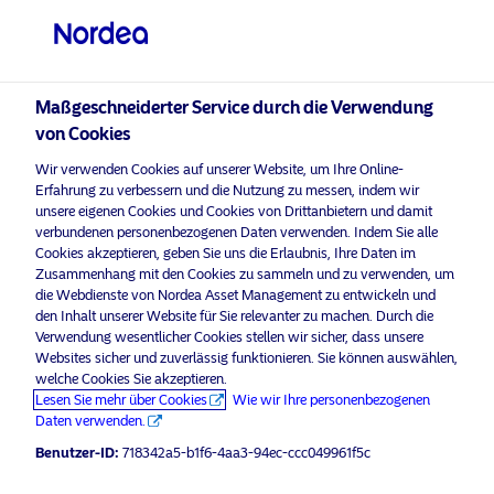
Qualifizierter Anleger
visit NordeaAssetManagement.com
Maßgeschneiderter Service durch die Verwendung
von Cookies
Nordea Asset Management
Wir verwenden Cookies auf unserer Website, um Ihre Online-
Erfahrung zu verbessern und die Nutzung zu messen, indem wir
Bitte wählen Sie Ihr Anlegerprofil
unsere eigenen Cookies und Cookies von Drittanbietern und damit
aus
verbundenen personenbezogenen Daten verwenden. Indem Sie alle
Bitte
aktivieren Sie Marketing-Cookies
, um diesen Inhalt anzuhö
Cookies akzeptieren, geben Sie uns die Erlaubnis, Ihre Daten im
Land
Zusammenhang mit den Cookies zu sammeln und zu verwenden, um
die Webdienste von Nordea Asset Management zu entwickeln und
den Inhalt unserer Website für Sie relevanter zu machen. Durch die
Schweiz
Verwendung wesentlicher Cookies stellen wir sicher, dass unsere
Websites sicher und zuverlässig funktionieren. Sie können auswählen,
welche Cookies Sie akzeptieren.
Sprache
Podcast: NAM Talks – Generation
Lesen Sie mehr über Cookies
Wie wir Ihre personenbezogenen
Alpha
Daten verwenden.
Deutsch
Benutzer-ID:
718342a5-b1f6-4aa3-94ec-ccc049961f5c
31 Mai 2023
Podcast