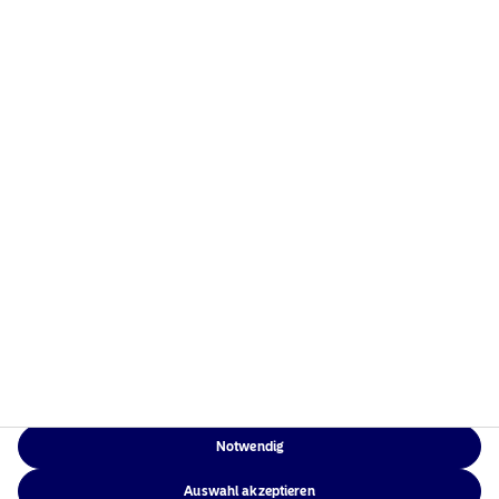
eine globale Präsenz in Europa, Amerika und Asien.
Risikohinweise
Home
Nutzungsbedingungen
Über uns
Datenschutzerklärung
Fonds
Cookie-Richtlinien
Verantwortungsbewusste
Zugänglichkeit
Investments
Sitemap
News
Kontakt
Notwendig
NAM Global
Auswahl akzeptieren