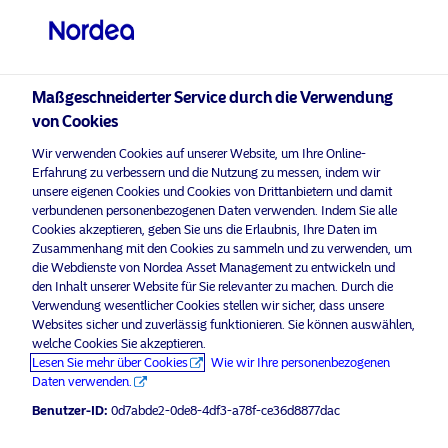
Qualifizierter Anleger
visit NordeaAssetManagement.com
Maßgeschneiderter Service durch die Verwendung
von Cookies
Bitte wählen Sie Ihr Anlegerprofil
Wir verwenden Cookies auf unserer Website, um Ihre Online-
aus
Erfahrung zu verbessern und die Nutzung zu messen, indem wir
unsere eigenen Cookies und Cookies von Drittanbietern und damit
Land
verbundenen personenbezogenen Daten verwenden. Indem Sie alle
Nordea Asset Management ist einer der größten Asset
Cookies akzeptieren, geben Sie uns die Erlaubnis, Ihre Daten im
Manager in den nordischen Ländern und verfügt über
Zusammenhang mit den Cookies zu sammeln und zu verwenden, um
Schweiz
eine globale Präsenz in Europa, Amerika und Asien.
die Webdienste von Nordea Asset Management zu entwickeln und
den Inhalt unserer Website für Sie relevanter zu machen. Durch die
Verwendung wesentlicher Cookies stellen wir sicher, dass unsere
Risikohinweise
Sprache
Websites sicher und zuverlässig funktionieren. Sie können auswählen,
welche Cookies Sie akzeptieren.
Lesen Sie mehr über Cookies
Wie wir Ihre personenbezogenen
Deutsch
Home
Nutzungsbedingungen
Daten verwenden.
Über uns
Datenschutzerklärung
Benutzer-ID:
0d7abde2-0de8-4df3-a78f-ce36d8877dac
Anleger-Typ
Fonds
Cookie-Richtlinien