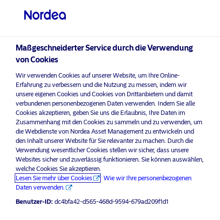
Qualifizierter Anleger
visit NordeaAssetManagement.com
Maßgeschneiderter Service durch die Verwendung
von Cookies
Bitte wählen Sie Ihr Anlegerprofil
Wir verwenden Cookies auf unserer Website, um Ihre Online-
aus
Erfahrung zu verbessern und die Nutzung zu messen, indem wir
unsere eigenen Cookies und Cookies von Drittanbietern und damit
Land
verbundenen personenbezogenen Daten verwenden. Indem Sie alle
Nordea Asset Management ist einer der größten Asset
Cookies akzeptieren, geben Sie uns die Erlaubnis, Ihre Daten im
Manager in den nordischen Ländern und verfügt über
Zusammenhang mit den Cookies zu sammeln und zu verwenden, um
Schweiz
eine globale Präsenz in Europa, Amerika und Asien.
die Webdienste von Nordea Asset Management zu entwickeln und
den Inhalt unserer Website für Sie relevanter zu machen. Durch die
Verwendung wesentlicher Cookies stellen wir sicher, dass unsere
Risikohinweise
Sprache
Websites sicher und zuverlässig funktionieren. Sie können auswählen,
welche Cookies Sie akzeptieren.
Lesen Sie mehr über Cookies
Wie wir Ihre personenbezogenen
Deutsch
Home
Nutzungsbedingungen
Daten verwenden.
Über uns
Datenschutzerklärung
Benutzer-ID:
dc4bfa42-d565-468d-9594-679ad209f1d1
Anleger-Typ
Fonds
Cookie-Richtlinien