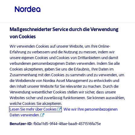
Qualifizierter Anleger
visit NordeaAssetManagement.com
Maßgeschneiderter Service durch die Verwendung
von Cookies
Bitte wählen Sie Ihr Anlegerprofil
Wir verwenden Cookies auf unserer Website, um Ihre Online-
aus
Erfahrung zu verbessern und die Nutzung zu messen, indem wir
unsere eigenen Cookies und Cookies von Drittanbietern und damit
Land
verbundenen personenbezogenen Daten verwenden. Indem Sie alle
Nordea Asset Management ist einer der größten Asset
Cookies akzeptieren, geben Sie uns die Erlaubnis, Ihre Daten im
Manager in den nordischen Ländern und verfügt über
Zusammenhang mit den Cookies zu sammeln und zu verwenden, um
Schweiz
eine globale Präsenz in Europa, Amerika und Asien.
die Webdienste von Nordea Asset Management zu entwickeln und
den Inhalt unserer Website für Sie relevanter zu machen. Durch die
Verwendung wesentlicher Cookies stellen wir sicher, dass unsere
Risikohinweise
Sprache
Websites sicher und zuverlässig funktionieren. Sie können auswählen,
welche Cookies Sie akzeptieren.
Lesen Sie mehr über Cookies
Wie wir Ihre personenbezogenen
Deutsch
Home
Nutzungsbedingungen
Daten verwenden.
Über uns
Datenschutzerklärung
Benutzer-ID:
fb0a11d5-9f44-48ae-baa8-4571516fa75e
Anleger-Typ
Fonds
Cookie-Richtlinien