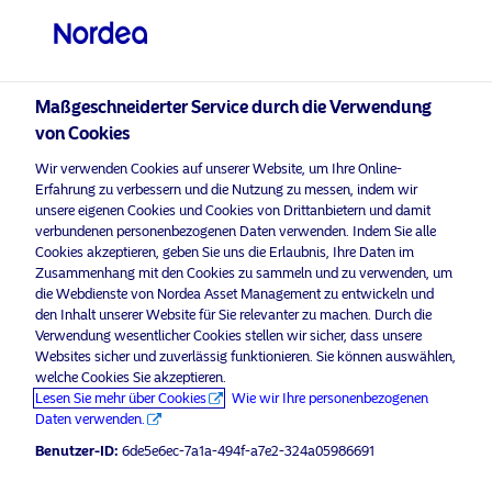
Qualifizierter Anleger
Maßgeschneiderter Service durch die Verwendung
visit NordeaAssetManagement.com
von Cookies
Wir verwenden Cookies auf unserer Website, um Ihre Online-
Erfahrung zu verbessern und die Nutzung zu messen, indem wir
unsere eigenen Cookies und Cookies von Drittanbietern und damit
Bitte wählen Sie Ihr Anlegerprofil
verbundenen personenbezogenen Daten verwenden. Indem Sie alle
Cookies akzeptieren, geben Sie uns die Erlaubnis, Ihre Daten im
aus
Zusammenhang mit den Cookies zu sammeln und zu verwenden, um
die Webdienste von Nordea Asset Management zu entwickeln und
Werbematerial
Land
den Inhalt unserer Website für Sie relevanter zu machen. Durch die
Environmental Finance names
Verwendung wesentlicher Cookies stellen wir sicher, dass unsere
Websites sicher und zuverlässig funktionieren. Sie können auswählen,
Schweiz
Nordea 1 – Global Impact Fund
welche Cookies Sie akzeptieren.
“Fund of the Year” at 2024 IMPACT
Lesen Sie mehr über Cookies
Wie wir Ihre personenbezogenen
Awards
Daten verwenden.
Sprache
Benutzer-ID:
6de5e6ec-7a1a-494f-a7e2-324a05986691
17 Dezember 2024
Pressemitteilungen
Deutsch