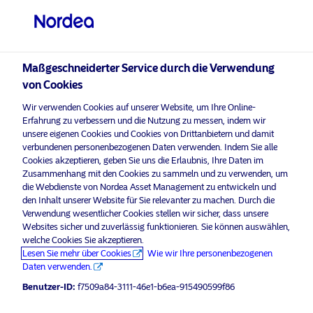
Qualifizierter Anleger
Maßgeschneiderter Service durch die Verwendung
visit NordeaAssetManagement.com
von Cookies
Wir verwenden Cookies auf unserer Website, um Ihre Online-
Erfahrung zu verbessern und die Nutzung zu messen, indem wir
Bitte wählen Sie Ihr Anlegerprofil
unsere eigenen Cookies und Cookies von Drittanbietern und damit
verbundenen personenbezogenen Daten verwenden. Indem Sie alle
aus
Cookies akzeptieren, geben Sie uns die Erlaubnis, Ihre Daten im
Zusammenhang mit den Cookies zu sammeln und zu verwenden, um
Land
die Webdienste von Nordea Asset Management zu entwickeln und
Werbematerial
den Inhalt unserer Website für Sie relevanter zu machen. Durch die
Nordea Asset Management gewinnt
Verwendung wesentlicher Cookies stellen wir sicher, dass unsere
Schweiz
Websites sicher und zuverlässig funktionieren. Sie können auswählen,
den PRI Award 2024 für sein
welche Cookies Sie akzeptieren.
Engagement im Bereich der
Lesen Sie mehr über Cookies
Wie wir Ihre personenbezogenen
Sprache
Methanemissionen
Daten verwenden.
Benutzer-ID:
f7509a84-3111-46e1-b6ea-915490599f86
Deutsch
9 Oktober 2024
Pressemitteilungen