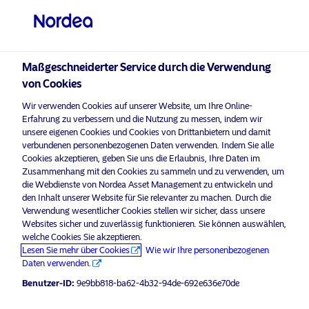
Qualifizierter Anleger
visit NordeaAssetManagement.com
Maßgeschneiderter Service durch die Verwendung
von Cookies
Bitte wählen Sie Ihr Anlegerprofil
Wir verwenden Cookies auf unserer Website, um Ihre Online-
aus
Erfahrung zu verbessern und die Nutzung zu messen, indem wir
unsere eigenen Cookies und Cookies von Drittanbietern und damit
Land
verbundenen personenbezogenen Daten verwenden. Indem Sie alle
Nordea Asset Management ist einer der größten Asset
Cookies akzeptieren, geben Sie uns die Erlaubnis, Ihre Daten im
Manager in den nordischen Ländern und verfügt über
Zusammenhang mit den Cookies zu sammeln und zu verwenden, um
Schweiz
eine globale Präsenz in Europa, Amerika und Asien.
die Webdienste von Nordea Asset Management zu entwickeln und
den Inhalt unserer Website für Sie relevanter zu machen. Durch die
Verwendung wesentlicher Cookies stellen wir sicher, dass unsere
Risikohinweise
Sprache
Websites sicher und zuverlässig funktionieren. Sie können auswählen,
welche Cookies Sie akzeptieren.
Lesen Sie mehr über Cookies
Wie wir Ihre personenbezogenen
Deutsch
Home
Nutzungsbedingungen
Daten verwenden.
Über uns
Datenschutzerklärung
Benutzer-ID:
9e9bb818-ba62-4b32-94de-692e636e70de
Anleger-Typ
Fonds
Cookie-Richtlinien