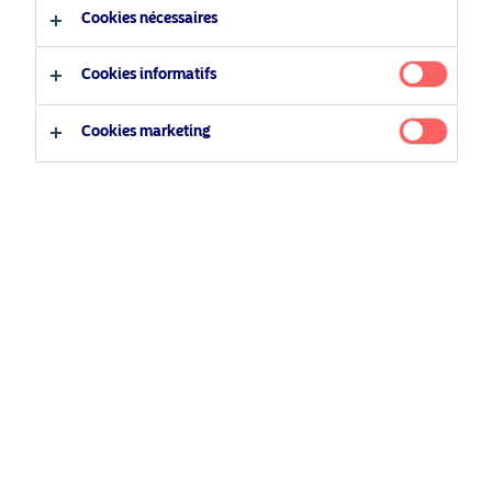
vous permettre de reprendre votre navigation là où vous
Cookies nécessaires
l’avez arrêtée ou se souvenir de vos préférences comme un
domaine de marché, un type d’investisseur ou des
Cookies informatifs
paramètres de langue.
Lorsque vous accédez à nos sites web, il vous est demandé
Cookies marketing
d’accepter notre utilisation des cookies. Vous trouverez ci-
dessous la méthode de désactivation des cookies.
Pourquoi utilisons-nous des cookies sur nos
sites web ?
Nous utilisons des cookies et technologies similaires pour :
Fournir des produits et services à nos clients et
visiteurs de nos sites web
Fournir un environnement en ligne sécurisé, avec
notamment une protection contre la fraude et les
accès non autorisés
Gérer notre stratégie marketing et fournir une
meilleure expérience en ligne