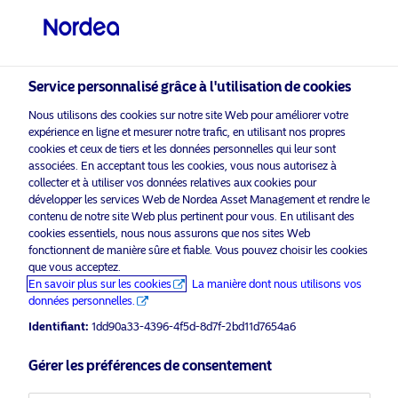
Investisseur qualifié
Service personnalisé grâce à l'utilisation de cookies
Nous utilisons des cookies sur notre site Web pour améliorer votre
expérience en ligne et mesurer notre trafic, en utilisant nos propres
Politique relative aux cookies de
cookies et ceux de tiers et les données personnelles qui leur sont
associées. En acceptant tous les cookies, vous nous autorisez à
Nordea Asset Management (NAM)
collecter et à utiliser vos données relatives aux cookies pour
développer les services Web de Nordea Asset Management et rendre le
contenu de notre site Web plus pertinent pour vous. En utilisant des
Cookies
cookies essentiels, nous nous assurons que nos sites Web
fonctionnent de manière sûre et fiable. Vous pouvez choisir les cookies
Que sont les cookies ?
que vous acceptez.
En savoir plus sur les cookies
La manière dont nous utilisons vos
données personnelles.
Les cookies sont de petits fichiers texte qui contiennent des
lettres et des nombres, et qui sont placés sur votre
Identifiant:
1dd90a33-4396-4f5d-8d7f-2bd11d7654a6
ordinateur ou appareil. Les cookies sont activés lorsque
vous visitez un site web qui utilise des cookies, et peuvent
Gérer les préférences de consentement
être utilisés pour surveiller les pages visitées sur le site,