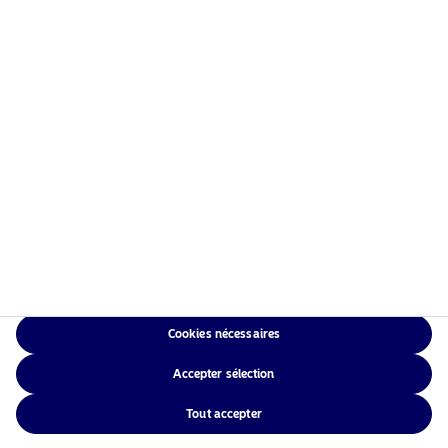
Accueil
Conditions générales
À propos de Nordea Asset
Politique de
Management
confidentialité des
Fonds
données
Investissement
Politique relative aux
Responsable
cookies
Actualités
Accessibilité
Nous contacter
Sitemap
Cookies nécessaires
NAM Global
Accepter sélection
Tout accepter
©2026 –Nordea Asset Management – tous droits réservés.