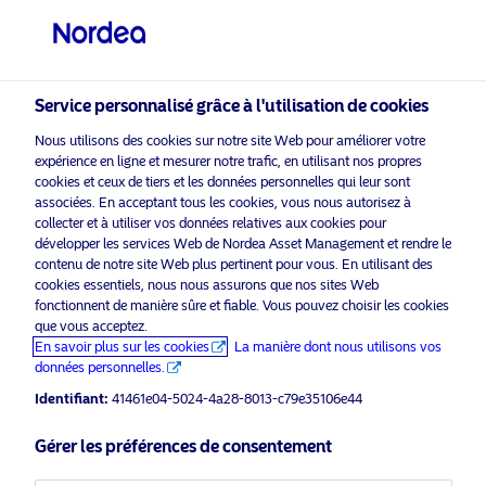
Investisseur qualifié
Service personnalisé grâce à l'utilisation de cookies
visit NordeaAssetManagement.com
Nous utilisons des cookies sur notre site Web pour améliorer votre
expérience en ligne et mesurer notre trafic, en utilisant nos propres
cookies et ceux de tiers et les données personnelles qui leur sont
associées. En acceptant tous les cookies, vous nous autorisez à
Veuillez sélectionner le type
collecter et à utiliser vos données relatives aux cookies pour
d’investisseur auquel vous
développer les services Web de Nordea Asset Management et rendre le
contenu de notre site Web plus pertinent pour vous. En utilisant des
appartenez
cookies essentiels, nous nous assurons que nos sites Web
fonctionnent de manière sûre et fiable. Vous pouvez choisir les cookies
Pays
que vous acceptez.
En savoir plus sur les cookies
La manière dont nous utilisons vos
données personnelles.
Suisse
Identifiant:
41461e04-5024-4a28-8013-c79e35106e44
Langue
Gérer les préférences de consentement