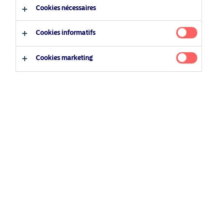
Français
Cookies nécessaires
Type d'investisseur
Cookies informatifs
Investisseur qualifié
Cookies marketing
Investisseur non qualifié