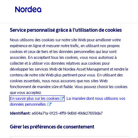
Investisseur qualifié
visit NordeaAssetManagement.com
Service personnalisé grâce à l'utilisation de cookies
Nous utilisons des cookies sur notre site Web pour améliorer votre
expérience en ligne et mesurer notre trafic, en utilisant nos propres
cookies et ceux de tiers et les données personnelles qui leur sont
Veuillez sélectionner le type
associées. En acceptant tous les cookies, vous nous autorisez à
collecter et à utiliser vos données relatives aux cookies pour
d’investisseur auquel vous
développer les services Web de Nordea Asset Management et rendre le
appartenez
contenu de notre site Web plus pertinent pour vous. En utilisant des
cookies essentiels, nous nous assurons que nos sites Web
Communication d'entreprise
Pays
fonctionnent de manière sûre et fiable. Vous pouvez choisir les cookies
que vous acceptez.
La demande des investisseurs
En savoir plus sur les cookies
La manière dont nous utilisons vos
Suisse
propulse le Nordea Empower
données personnelles.
Europe Fund au-delà de 850 millions
Identifiant:
a604a71a-0125-4ff9-9d0d-49de27659da7
d’euros lors d’une première année
Langue
historique
Gérer les préférences de consentement
Français