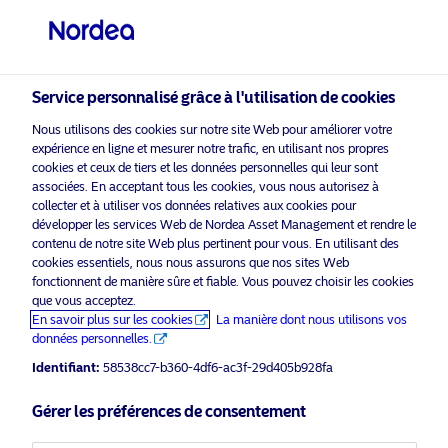
Investisseur qualifié
visit NordeaAssetManagement.com
Service personnalisé grâce à l'utilisation de cookies
Nous utilisons des cookies sur notre site Web pour améliorer votre
Veuillez sélectionner le type
expérience en ligne et mesurer notre trafic, en utilisant nos propres
d’investisseur auquel vous
cookies et ceux de tiers et les données personnelles qui leur sont
associées. En acceptant tous les cookies, vous nous autorisez à
appartenez
collecter et à utiliser vos données relatives aux cookies pour
développer les services Web de Nordea Asset Management et rendre le
Pays
contenu de notre site Web plus pertinent pour vous. En utilisant des
cookies essentiels, nous nous assurons que nos sites Web
fonctionnent de manière sûre et fiable. Vous pouvez choisir les cookies
Suisse
que vous acceptez.
En savoir plus sur les cookies
La manière dont nous utilisons vos
données personnelles.
Langue
Identifiant:
58538cc7-b360-4df6-ac3f-29d405b928fa
Français
Gérer les préférences de consentement