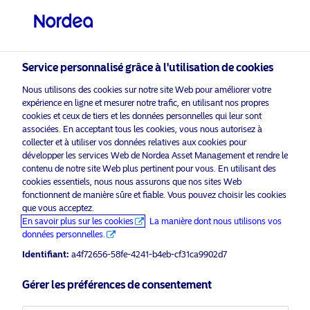
Investisseur qualifié
visit NordeaAssetManagement.com
Service personnalisé grâce à l'utilisation de cookies
Nous utilisons des cookies sur notre site Web pour améliorer votre
expérience en ligne et mesurer notre trafic, en utilisant nos propres
Veuillez sélectionner le type
cookies et ceux de tiers et les données personnelles qui leur sont
d’investisseur auquel vous
associées. En acceptant tous les cookies, vous nous autorisez à
appartenez
collecter et à utiliser vos données relatives aux cookies pour
développer les services Web de Nordea Asset Management et rendre le
activer les cookies
pour voir ce
contenu de notre site Web plus pertinent pour vous. En utilisant des
Veuillez
Pays
marketing
contenu.
cookies essentiels, nous nous assurons que nos sites Web
fonctionnent de manière sûre et fiable. Vous pouvez choisir les cookies
Suisse
que vous acceptez.
En savoir plus sur les cookies
La manière dont nous utilisons vos
données personnelles.
Empower Europe –
Langue
Identifiant:
a4f72656-58fe-4241-b4eb-cf31ca9902d7
Réindustrialisation
Français
Gérer les préférences de consentement
25 novembre 2025