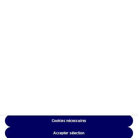
Information risques
Accueil
Conditions générales
À propos de Nordea Asset
Politique de
Management
confidentialité des
Fonds
données
Investissement
Politique relative aux
Responsable
cookies
Actualités
Accessibilité
Nous contacter
Sitemap
Cookies nécessaires
NAM Global
Accepter sélection