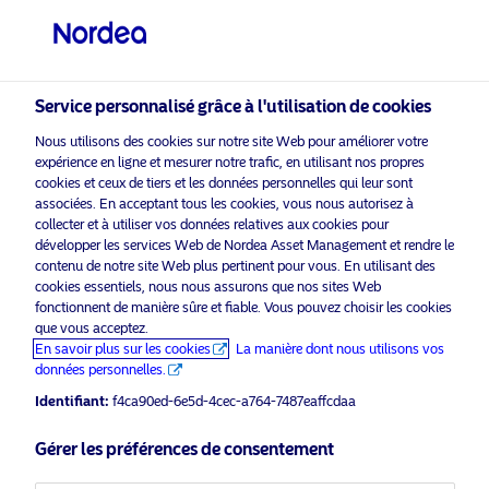
Investisseur qualifié
visit NordeaAssetManagement.com
Service personnalisé grâce à l'utilisation de cookies
Nous utilisons des cookies sur notre site Web pour améliorer votre
expérience en ligne et mesurer notre trafic, en utilisant nos propres
Veuillez sélectionner le type
cookies et ceux de tiers et les données personnelles qui leur sont
d’investisseur auquel vous
associées. En acceptant tous les cookies, vous nous autorisez à
appartenez
collecter et à utiliser vos données relatives aux cookies pour
développer les services Web de Nordea Asset Management et rendre le
activer les cookies
pour voir ce
contenu de notre site Web plus pertinent pour vous. En utilisant des
Veuillez
Pays
marketing
contenu.
cookies essentiels, nous nous assurons que nos sites Web
fonctionnent de manière sûre et fiable. Vous pouvez choisir les cookies
Suisse
que vous acceptez.
En savoir plus sur les cookies
La manière dont nous utilisons vos
données personnelles.
European High Yield- weighing
Langue
Identifiant:
f4ca90ed-6e5d-4cec-a764-7487eaffcdaa
opportunities and valuations
Français
Gérer les préférences de consentement
7 octobre 2025