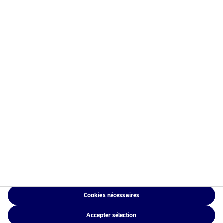
Information risques
Accueil
Conditions générales
À propos de Nordea Asset
Politique de
Management
confidentialité des
Fonds
données
Investissement
Politique relative aux
Responsable
cookies
Actualités
Accessibilité
Nous contacter
Sitemap
Cookies nécessaires
NAM Global
Accepter sélection