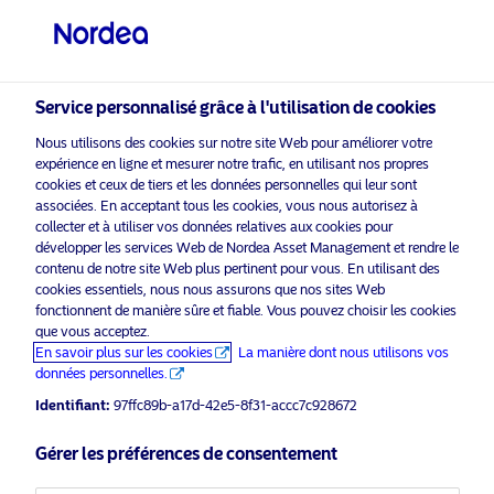
Investisseur qualifié
visit NordeaAssetManagement.com
Service personnalisé grâce à l'utilisation de cookies
Nous utilisons des cookies sur notre site Web pour améliorer votre
expérience en ligne et mesurer notre trafic, en utilisant nos propres
Veuillez sélectionner le type
cookies et ceux de tiers et les données personnelles qui leur sont
d’investisseur auquel vous
associées. En acceptant tous les cookies, vous nous autorisez à
appartenez
collecter et à utiliser vos données relatives aux cookies pour
développer les services Web de Nordea Asset Management et rendre le
Oops! Please
enable marketing cookies
to view
contenu de notre site Web plus pertinent pour vous. En utilisant des
Pays
content like this from Nordea
cookies essentiels, nous nous assurons que nos sites Web
fonctionnent de manière sûre et fiable. Vous pouvez choisir les cookies
Suisse
que vous acceptez.
En savoir plus sur les cookies
La manière dont nous utilisons vos
données personnelles.
Langue
Global Climate Transition
Identifiant:
97ffc89b-a17d-42e5-8f31-accc7c928672
Engagement – Unlocking value from
Français
Gérer les préférences de consentement
transition