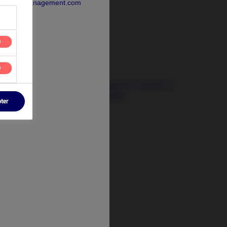
rdeaAssetManagement.com
3 août 2026
Les signaux qui comptent : investir au-
delà des crises actuelles
pter
t
tify