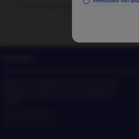
Investisseur non qual
Suivez les actualités et perspectives de Nordea Asset Ma
tendances en matière d’investisse
Nordea
Asset Management est l’un des plus grands
gestionnaires d’actifs dans les pays nordiques avec
une présence mondiale en Europe, en Amérique et
en Asie.
Information risques