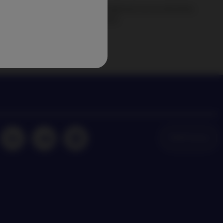
perspectives de Nordea Asset Management sur les dernières
dances en matière d’investissement
NAM Global