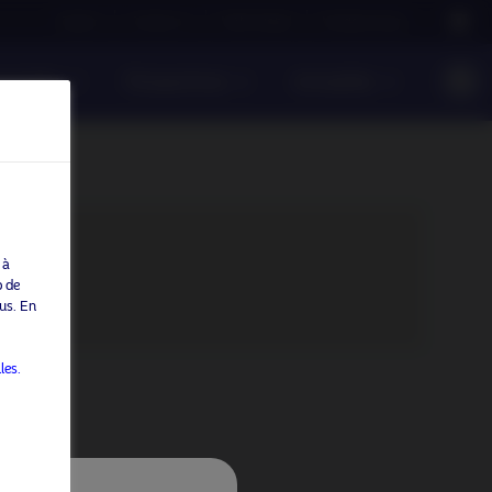
Careers
Contact us
NAM Global
Nordea Group
onsable
Perspectives
Actualités
 à
b de
us. En
les.