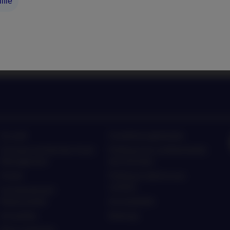
ifié
nagement sur les dernières
Ecoutez les actualités et 
ment
ten
Accueil
Conditions générales
À propos de Nordea Asset
Politique de confidentialité
Management
des données
Fonds
Politique relative aux
cookies
Investissement
Responsable
Accessibilité
Actualités
Sitemap