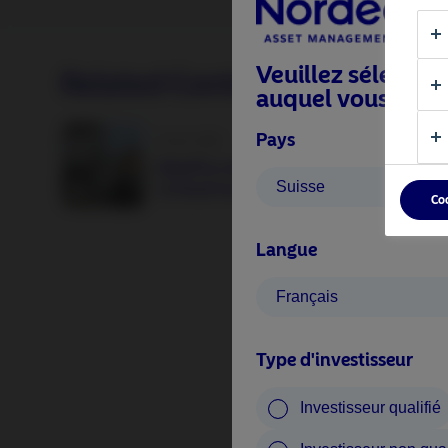
Veuillez sélection
Related Content
auquel vous appa
Pays
25 juin 2026
BetaPlus takes its next step. From equit
Suisse
to fixed income
Co
Langue
Français
Type d'investisseur
Investisseur qualifié