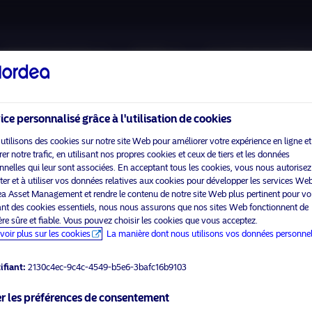
A propos de nous
Fonds
Investissement Resp
ice personnalisé grâce à l'utilisation de cookies
utilisons des cookies sur notre site Web pour améliorer votre expérience en ligne et
r notre trafic, en utilisant nos propres cookies et ceux de tiers et les données
nnelles qui leur sont associées. En acceptant tous les cookies, vous nous autorisez
Veuillez
activer les cookies marketing
pour voir ce contenu.
cter et à utiliser vos données relatives aux cookies pour développer les services We
a Asset Management et rendre le contenu de notre site Web plus pertinent pour vo
sant des cookies essentiels, nous nous assurons que nos sites Web fonctionnent de
re sûre et fiable. Vous pouvez choisir les cookies que vous acceptez.
voir plus sur les cookies
La manière dont nous utilisons vos données personnel
 engagement
ifiant:
2130c4ec-9c4c-4549-b5e6-3bafc16b9103
r les préférences de consentement