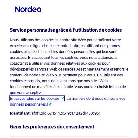
Investisseur qualifié
visit NordeaAssetManagement.com
Service personnalisé grâce à l'utilisation de cookies
Nous utilisons des cookies sur notre site Web pour améliorer votre
expérience en ligne et mesurer notre trafic, en utilisant nos propres
Veuillez sélectionner le type
cookies et ceux de tiers et les données personnelles qui leur sont
d’investisseur auquel vous
associées. En acceptant tous les cookies, vous nous autorisez à
appartenez
collecter et à utiliser vos données relatives aux cookies pour
développer les services Web de Nordea Asset Management et rendre le
activer les cookies
pour voir ce
contenu de notre site Web plus pertinent pour vous. En utilisant des
Veuillez
Pays
marketing
contenu.
cookies essentiels, nous nous assurons que nos sites Web
fonctionnent de manière sûre et fiable. Vous pouvez choisir les cookies
Suisse
que vous acceptez.
En savoir plus sur les cookies
La manière dont nous utilisons vos
données personnelles.
NAM Talks – Inflation & Rates:
Langue
Identifiant:
ef0f12dc-6245-42c5-9c17-2a2d1450c961
Where do we go from here?
Français
Gérer les préférences de consentement
18 mai 2022