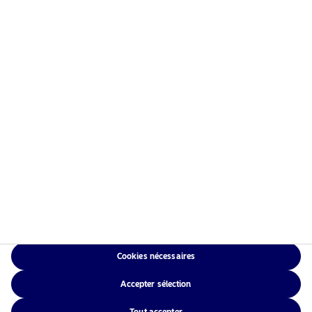
Accueil
Conditions générales
À propos de Nordea Asset
Politique de
Management
confidentialité des
Fonds
données
Investissement
Politique relative aux
Responsable
cookies
Actualités
Accessibilité
Nous contacter
Sitemap
Cookies nécessaires
NAM Global
Accepter sélection