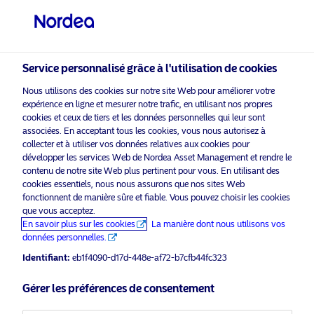
Investisseur qualifié
visit NordeaAssetManagement.com
Service personnalisé grâce à l'utilisation de cookies
Nous utilisons des cookies sur notre site Web pour améliorer votre
expérience en ligne et mesurer notre trafic, en utilisant nos propres
Veuillez sélectionner le type
cookies et ceux de tiers et les données personnelles qui leur sont
d’investisseur auquel vous
associées. En acceptant tous les cookies, vous nous autorisez à
appartenez
collecter et à utiliser vos données relatives aux cookies pour
développer les services Web de Nordea Asset Management et rendre le
activer les cookies
pour voir ce
contenu de notre site Web plus pertinent pour vous. En utilisant des
Veuillez
Pays
marketing
contenu.
cookies essentiels, nous nous assurons que nos sites Web
fonctionnent de manière sûre et fiable. Vous pouvez choisir les cookies
Suisse
que vous acceptez.
En savoir plus sur les cookies
La manière dont nous utilisons vos
données personnelles.
NAM Talks – Generation Alpha
Langue
Identifiant:
eb1f4090-d17d-448e-af72-b7cfb44fc323
31 mai 2023
Français
Gérer les préférences de consentement