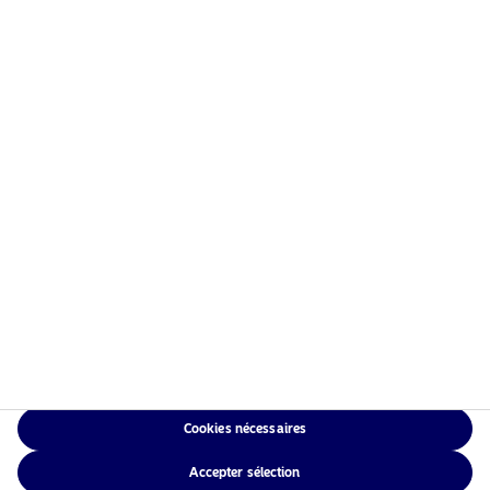
Information risques
Accueil
Conditions générales
À propos de Nordea Asset
Politique de
Management
confidentialité des
Fonds
données
Investissement
Politique relative aux
Responsable
cookies
Actualités
Accessibilité
Nous contacter
Sitemap
Cookies nécessaires
NAM Global
Accepter sélection