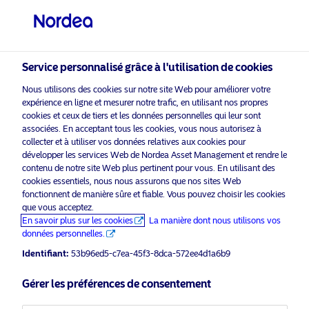
Investisseur qualifié
visit NordeaAssetManagement.com
Service personnalisé grâce à l'utilisation de cookies
Nous utilisons des cookies sur notre site Web pour améliorer votre
expérience en ligne et mesurer notre trafic, en utilisant nos propres
Veuillez sélectionner le type
cookies et ceux de tiers et les données personnelles qui leur sont
d’investisseur auquel vous
associées. En acceptant tous les cookies, vous nous autorisez à
appartenez
collecter et à utiliser vos données relatives aux cookies pour
développer les services Web de Nordea Asset Management et rendre le
activer les cookies
pour voir ce
contenu de notre site Web plus pertinent pour vous. En utilisant des
Veuillez
Pays
marketing
contenu.
cookies essentiels, nous nous assurons que nos sites Web
fonctionnent de manière sûre et fiable. Vous pouvez choisir les cookies
Suisse
que vous acceptez.
En savoir plus sur les cookies
La manière dont nous utilisons vos
données personnelles.
Net-zero Asset Managers Initiative
Langue
Identifiant:
53b96ed5-c7ea-45f3-8dca-572ee4d1a6b9
(Harry Granqvist)
Français
Gérer les préférences de consentement
14 avril 2021