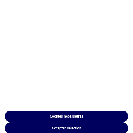
Information risques
Accueil
Conditions générales
À propos de Nordea Asset
Politique de
Management
confidentialité des
Fonds
données
Investissement
Politique relative aux
Responsable
cookies
Actualités
Accessibilité
Nous contacter
Sitemap
Cookies nécessaires
NAM Global
Accepter sélection