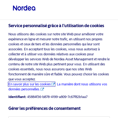
Investisseur qualifié
visit NordeaAssetManagement.com
Service personnalisé grâce à l'utilisation de cookies
Nous utilisons des cookies sur notre site Web pour améliorer votre
expérience en ligne et mesurer notre trafic, en utilisant nos propres
Veuillez sélectionner le type
cookies et ceux de tiers et les données personnelles qui leur sont
d’investisseur auquel vous
associées. En acceptant tous les cookies, vous nous autorisez à
appartenez
collecter et à utiliser vos données relatives aux cookies pour
développer les services Web de Nordea Asset Management et rendre le
activer les cookies
pour voir ce
contenu de notre site Web plus pertinent pour vous. En utilisant des
Veuillez
Pays
marketing
contenu.
cookies essentiels, nous nous assurons que nos sites Web
fonctionnent de manière sûre et fiable. Vous pouvez choisir les cookies
Suisse
que vous acceptez.
En savoir plus sur les cookies
La manière dont nous utilisons vos
données personnelles.
Nordea 1 – FFIF – Global Conference
Langue
Identifiant:
45884f36-b878-4199-a809-7c67f82b1aa7
Call Q2 2020 Update
Français
Gérer les préférences de consentement
20 juillet 2020