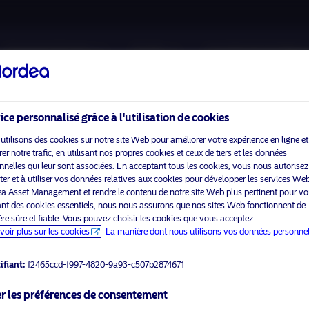
A propos de nous
Fonds
Investissement Resp
ice personnalisé grâce à l'utilisation de cookies
utilisons des cookies sur notre site Web pour améliorer votre expérience en ligne et
r notre trafic, en utilisant nos propres cookies et ceux de tiers et les données
nnelles qui leur sont associées. En acceptant tous les cookies, vous nous autorisez
Veuillez
activer les cookies marketing
pour voir ce contenu.
cter et à utiliser vos données relatives aux cookies pour développer les services We
a Asset Management et rendre le contenu de notre site Web plus pertinent pour vo
sant des cookies essentiels, nous nous assurons que nos sites Web fonctionnent de
re sûre et fiable. Vous pouvez choisir les cookies que vous acceptez.
voir plus sur les cookies
La manière dont nous utilisons vos données personnel
on European Covered Bond
ifiant:
f2465ccd-f997-4820-9a93-c507b2874671
r les préférences de consentement