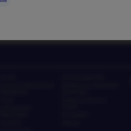
ifié
nagement sur les dernières
Ecoutez les actualités et 
ment
ten
Accueil
Conditions générales
À propos de Nordea Asset
Politique de confidentialité
Management
des données
Fonds
Politique relative aux
cookies
Investissement
Responsable
Accessibilité
Actualités
Sitemap