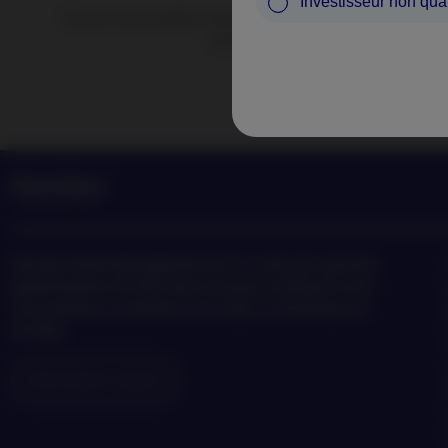
Investisseur non qual
Suivez les actualités et perspectives de Nordea Asset Ma
tendances en matière d’investisse
Nordea
Asset Management est l’un des plus grands
gestionnaires d’actifs dans les pays nordiques avec
une présence mondiale en Europe, en Amérique et
en Asie.
Information risques