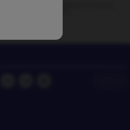
perspectives de Nordea Asset Management sur les dernières
dances en matière d’investissement
NAM Global