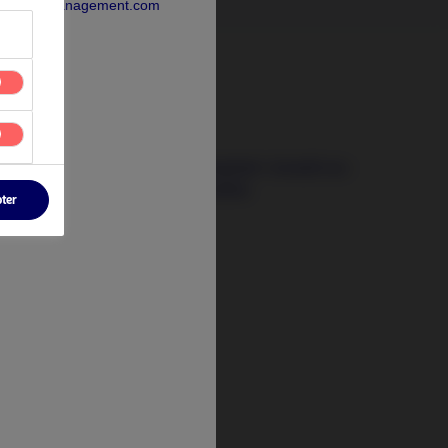
rdeaAssetManagement.com
3 août 2026
Les signaux qui comptent : investir au-
delà des crises actuelles
pter
t
tify