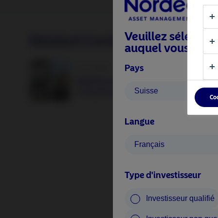
Veuillez sélection
Related Content
auquel vous appa
Pays
25 juin 2026
BetaPlus takes its next step. From equit
Suisse
to fixed income
Co
Langue
Français
Type d'investisseur
Investisseur qualifié