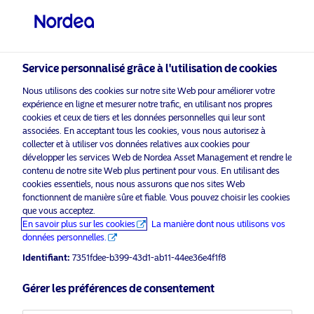
Investisseur qualifié
Service personnalisé grâce à l'utilisation de cookies
visit NordeaAssetManagement.com
Nous utilisons des cookies sur notre site Web pour améliorer votre
expérience en ligne et mesurer notre trafic, en utilisant nos propres
cookies et ceux de tiers et les données personnelles qui leur sont
associées. En acceptant tous les cookies, vous nous autorisez à
collecter et à utiliser vos données relatives aux cookies pour
Veuillez sélectionner le type
développer les services Web de Nordea Asset Management et rendre le
contenu de notre site Web plus pertinent pour vous. En utilisant des
d’investisseur auquel vous
cookies essentiels, nous nous assurons que nos sites Web
appartenez
Support commercial à l’usage des professionnels
fonctionnent de manière sûre et fiable. Vous pouvez choisir les cookies
uniquement*
que vous acceptez.
Pays
En savoir plus sur les cookies
La manière dont nous utilisons vos
Nordea 1 – North American Stars
données personnelles.
Equity Fund celebrates its 3rd
Suisse
Identifiant:
7351fdee-b399-43d1-ab11-44ee36e4f1f8
anniversary
Gérer les préférences de consentement
Langue
19 novembre 2021
Communiqués de presse