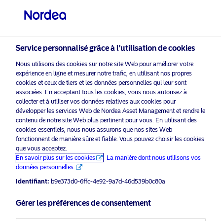
Investisseur qualifié
Service personnalisé grâce à l'utilisation de cookies
visit NordeaAssetManagement.com
Nous utilisons des cookies sur notre site Web pour améliorer votre
expérience en ligne et mesurer notre trafic, en utilisant nos propres
cookies et ceux de tiers et les données personnelles qui leur sont
associées. En acceptant tous les cookies, vous nous autorisez à
Veuillez sélectionner le type
collecter et à utiliser vos données relatives aux cookies pour
d’investisseur auquel vous
développer les services Web de Nordea Asset Management et rendre le
appartenez
contenu de notre site Web plus pertinent pour vous. En utilisant des
cookies essentiels, nous nous assurons que nos sites Web
Support commercial à l’usage des professionnels
fonctionnent de manière sûre et fiable. Vous pouvez choisir les cookies
Pays
uniquement*
que vous acceptez.
En savoir plus sur les cookies
La manière dont nous utilisons vos
Nordea Asset Management leads a
Suisse
données personnelles.
collaborative engagement against
Identifiant:
b9e373d0-6ffc-4e92-9a7d-46d539b0c80a
the construction of a coal-fired plant
Langue
in Vietnam
Gérer les préférences de consentement
Français