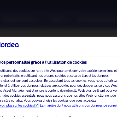
A propos de nous
Fonds
Investissement Resp
ice personnalisé grâce à l'utilisation de cookies
utilisons des cookies sur notre site Web pour améliorer votre expérience en ligne et
r notre trafic, en utilisant nos propres cookies et ceux de tiers et les données
nnelles qui leur sont associées. En acceptant tous les cookies, vous nous autorisez
cter et à utiliser vos données relatives aux cookies pour développer les services We
a Asset Management et rendre le contenu de notre site Web plus pertinent pour vo
sant des cookies essentiels, nous nous assurons que nos sites Web fonctionnent de
re sûre et fiable. Vous pouvez choisir les cookies que vous acceptez.
voir plus sur les cookies
La manière dont nous utilisons vos données personnel