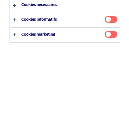
Type d'investisseur
Cookies nécessaires
Investisseur qualifié
Cookies informatifs
Investisseur non qualifié
Cookies marketing
Perspectives