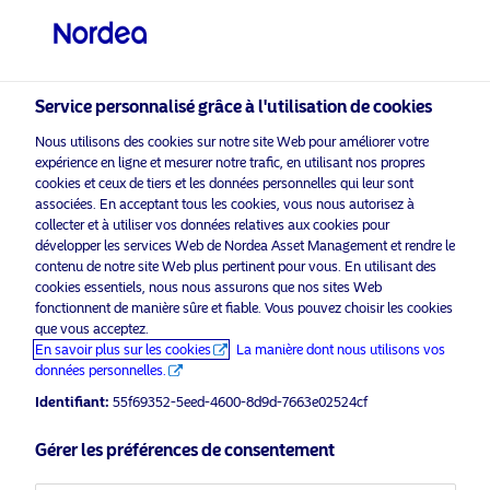
Investisseur qualifié
visit NordeaAssetManagement.com
Service personnalisé grâce à l'utilisation de cookies
Nous utilisons des cookies sur notre site Web pour améliorer votre
Veuillez sélectionner le type
expérience en ligne et mesurer notre trafic, en utilisant nos propres
cookies et ceux de tiers et les données personnelles qui leur sont
d’investisseur auquel vous
associées. En acceptant tous les cookies, vous nous autorisez à
appartenez
collecter et à utiliser vos données relatives aux cookies pour
développer les services Web de Nordea Asset Management et rendre le
Pays
contenu de notre site Web plus pertinent pour vous. En utilisant des
cookies essentiels, nous nous assurons que nos sites Web
fonctionnent de manière sûre et fiable. Vous pouvez choisir les cookies
Suisse
que vous acceptez.
En savoir plus sur les cookies
La manière dont nous utilisons vos
données personnelles.
Langue
Identifiant:
55f69352-5eed-4600-8d9d-7663e02524cf
Français
Gérer les préférences de consentement