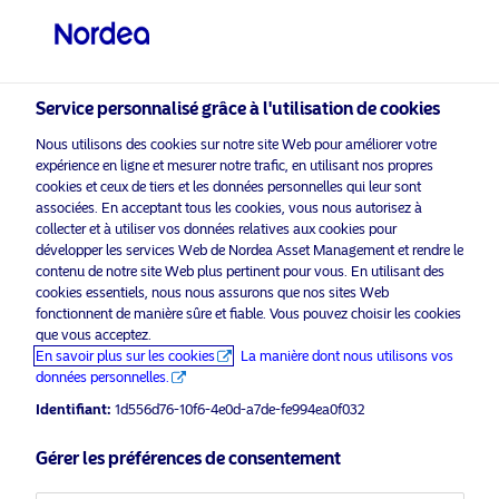
Investisseur qualifié
visit NordeaAssetManagement.com
Service personnalisé grâce à l'utilisation de cookies
Nous utilisons des cookies sur notre site Web pour améliorer votre
expérience en ligne et mesurer notre trafic, en utilisant nos propres
Veuillez sélectionner le type
cookies et ceux de tiers et les données personnelles qui leur sont
associées. En acceptant tous les cookies, vous nous autorisez à
d’investisseur auquel vous
collecter et à utiliser vos données relatives aux cookies pour
appartenez
développer les services Web de Nordea Asset Management et rendre le
contenu de notre site Web plus pertinent pour vous. En utilisant des
Pays
cookies essentiels, nous nous assurons que nos sites Web
fonctionnent de manière sûre et fiable. Vous pouvez choisir les cookies
que vous acceptez.
Suisse
En savoir plus sur les cookies
La manière dont nous utilisons vos
données personnelles.
Identifiant:
1d556d76-10f6-4e0d-a7de-fe994ea0f032
Langue
Gérer les préférences de consentement
Français