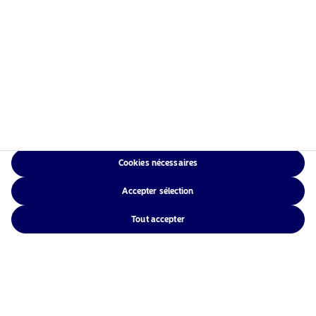
16 août 2023
Expertise climat
Afficher
13 mars 2023
Cookies nécessaires
Global Stable Equities
Accepter sélection
Afficher
Tout accepter
21 juin 2022
Solutions thématiques durables
Afficher